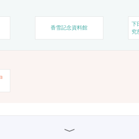
下
香雪記念資料館
究
ョ