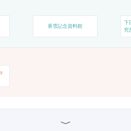
下
香雪記念資料館
究
ョ