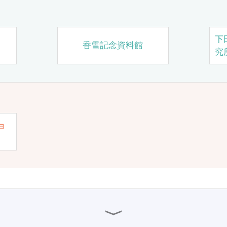
下
香雪記念資料館
究
ョ