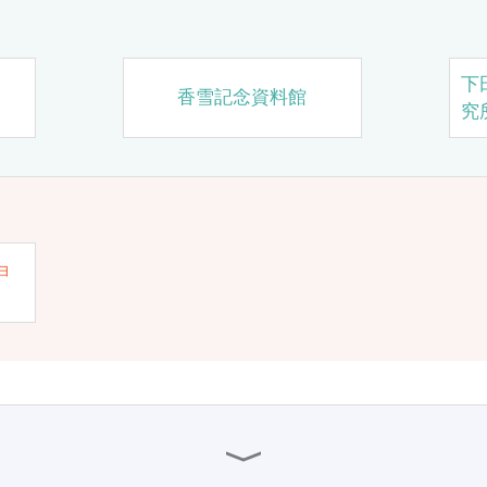
下
香雪記念資料館
究
ョ