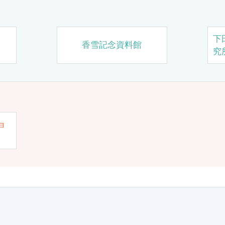
下
香雪記念資料館
究
ョ