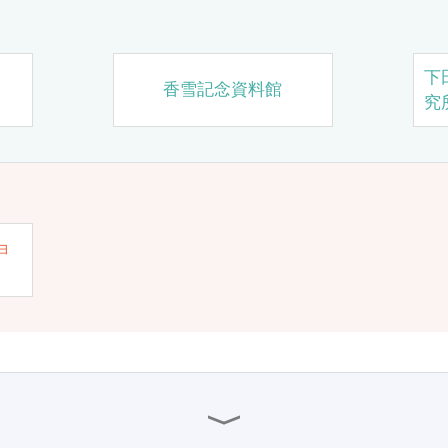
下
香雪記念資料館
究
ョ