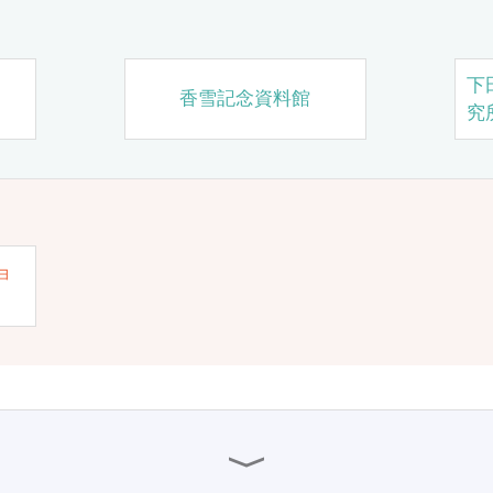
下
香雪記念資料館
究
ョ