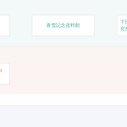
下
香雪記念資料館
究
ョ