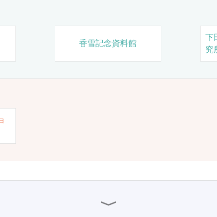
下
香雪記念資料館
究
ョ