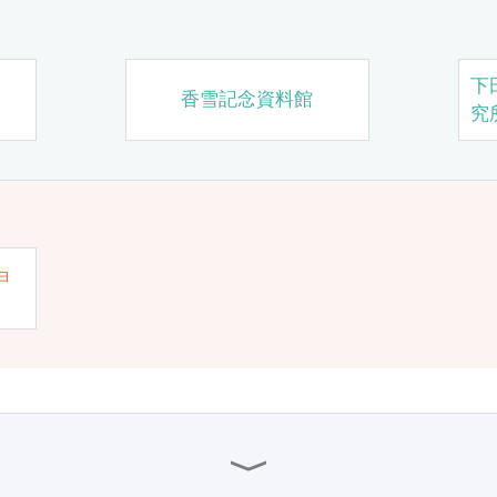
下
香雪記念資料館
究
ョ