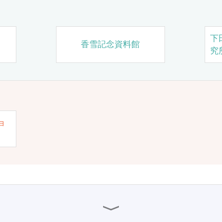
下
香雪記念資料館
究
ョ